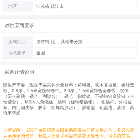
地区：
江苏省 镇江市
对供应商要求
所属行业：
原材料 化工 其他未分类
地域要求：
全国
采购详情说明
因生产需要，现在需要采购大量材料：铸铝板、实木复合板、铝蜂窝
板、
0.8
厚，
1.5
米宽镀锌卷带、
2.0
厚，
1.5
米宽锌合金卷带、锁体
（要带副锁、锁合、副锁合）、锁芯、指纹锁、不锈钢镀金铰链（带
铰链合）、
M6
内六角螺丝、插销（旋转暗插销）、锁插杆、外框皮
条、内门扇皮条、胶水（铝蜂窝胶水）、插销垫、铝盖边、油漆、高
流平塑粉
友情提醒： 258平台建议您在跟采购商发生任何交易之前，务必先确
认该商家的资质，若是大批量采购需先签署正规合同。请谨慎交易，