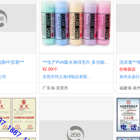
勤中贸易***
***生产PVA吸水海绵毛巾 多功能吸水鹿皮巾
洗衣膏***
¥2.00/个
价格面议
公司
东莞市玮立海绵制品有限公司
泉州永源日
广东省-东莞市
福建省-泉