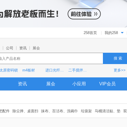
258首页
|
我的258
公司
资讯
展会
搜 索
太原密码锁
m4板材
进口光纤传感器
二手搅拌罐车
更多>>
资讯
展会
小应用
VIP会员
把配件
除尘掸、桌面扫
抹布、百洁布、洗碗巾
垃圾架
马桶清洁贴、垫
双
绵擦
痰盂
垃圾桶
搓衣板
垃圾袋
家用盆
家务手套
水桶、水缸
扫把、