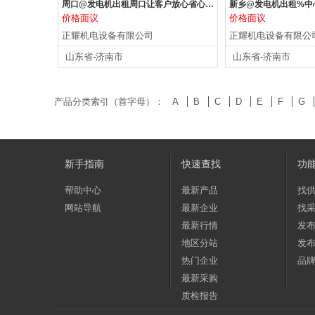
周口@发电机出租周口让客户放心省心15265258052
价格面议
价格面议
正耀机电设备有限公司
正耀机电设备有限公
山东省-济南市
山东省-济南市
产品分类索引（首字母）：
A
B
C
D
E
F
G
新手指南
快速查找
功
帮助中心
最新产品
找
网站导航
最新企业
找
最新行情
发
地区分站
发
热门企业
品
最新采购
质检报告