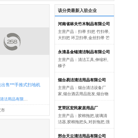
该分类最新入驻企业
河南省林夫竹木制品有限公司
主营产品：扫帚 扫把 竹扫帚,
大扫把 环卫扫帚,金丝扫帚 芒
花扫帚,金苗扫帚,竹枝扫帚
永清县金锚清洁制品有限公司
主营产品：清洁工具,伸缩杆,
梯子
烟台易洁清洁用品有限公司
出售***手推式扫地机
主营产品：烟台清洁设备厂
家,烟台酒店用品批发,烟台物
武汉鑫源美清洁用品有限公司
业用品哪家好,烟台洗地机哪
家好,烟台垃圾桶,烟台清洁剂,
芝罘区宏民家居用品厂
汉市
烟台清洁工具批发
主营产品：胶棉拖把,玻璃清
洁器,胶棉拖把头,对折拖把,强
力棉拖把
邢台天云清洁用品有限公司