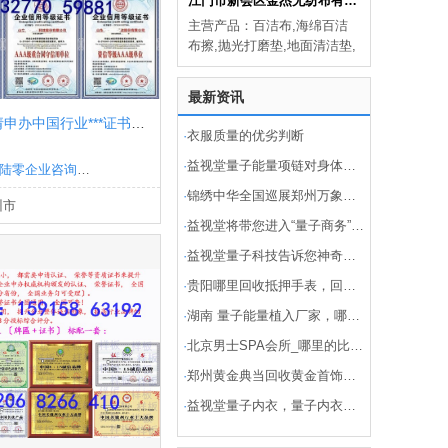
江门市新会区金杰无纺布有限公司
主营产品：百洁布,海绵百洁
布擦,抛光打磨垫,地面清洁垫,
百洁布浴缸刷
最新资讯
怎么样申请申办中国行业***证书要多少钱
·
衣服质量的优劣判断
·
益视堂量子能量项链对身体的好处
清远市贰零陆零企业咨询有限公司
·
锦绣中华全国巡展郑州万象城站
州市
·
益视堂将带您进入“量子商务”时代！
·
益视堂量子科技告诉您神奇量子的绝技和怪癖
·
贵阳哪里回收抵押手表，回收劳力士手表
·
湖南 量子能量植入厂家，哪家好？
·
北京男士SPA会所_哪里的比较好
·
郑州黄金典当回收黄金首饰价格
·
益视堂量子内衣，量子内衣有什么好处