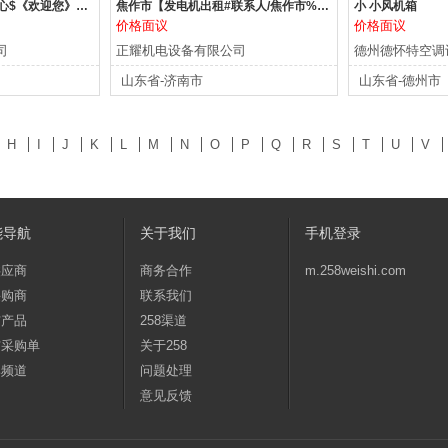
新乡@发电机出租%中心$《欢迎您》15265258052
焦作市【发电机出租#联系人/焦作市%用发电%机找】
小 小风机箱
价格面议
价格面议
司
正耀机电设备有限公司
德州德怀特空调
山东省-济南市
山东省-德州市
H
I
J
K
L
M
N
O
P
Q
R
S
T
U
V
能导航
关于我们
手机登录
供应商
商务合作
m.258weishi.com
采购商
联系我们
布产品
258渠道
布采购单
关于258
牌频道
问题处理
意见反馈