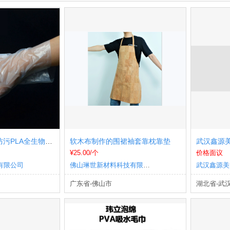
透明一次性手套/防污PLA全生物解薄膜手套/餐饮防油用餐
软木布制作的围裙袖套靠枕靠垫
武汉鑫源美
¥25.00/个
价格面议
有限公司
佛山琳世新材料科技有限公司
广东省-佛山市
湖北省-武