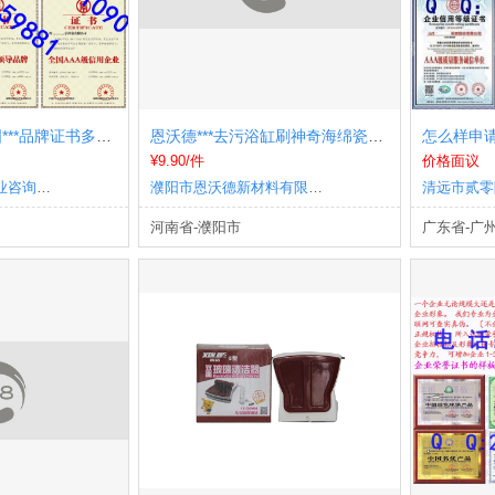
去哪申报申办中国***品牌证书多少费用
恩沃德***去污浴缸刷神奇海绵瓷砖刷子厨房用品洗锅清洁刷海绵擦
¥9.90/件
价格面议
清远市贰零陆零企业咨询有限公司
濮阳市恩沃德新材料有限公司
河南省-濮阳市
广东省-广