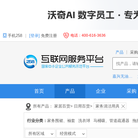
手机258
|
[登录]
免费注册
电话：400-616-3636
产品
采购
嘉兴无油轴承
首页
产品
企业
采购
所有产品：
家居百货
>
日用百货
>
家务清洁用具
行业分类：
家务围裙、袖套
洗衣球
马桶吸、管道疏通器
拖
擦地拖鞋
清洁刷、钢丝球
其他家务清洁用具
海
所有区域
经营模式
除尘刷、扫床刷