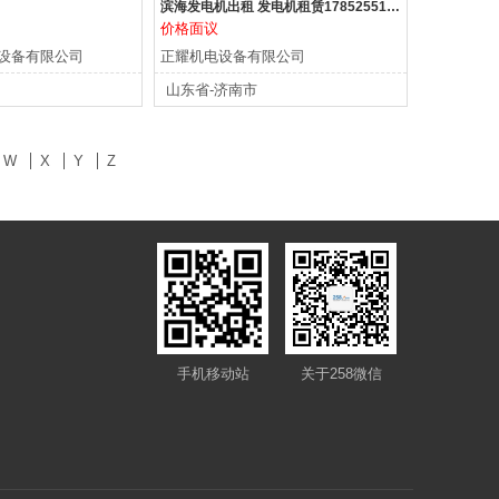
滨海发电机出租 发电机租赁17852551788
价格面议
设备有限公司
正耀机电设备有限公司
山东省-济南市
W
X
Y
Z
手机移动站
关于258微信